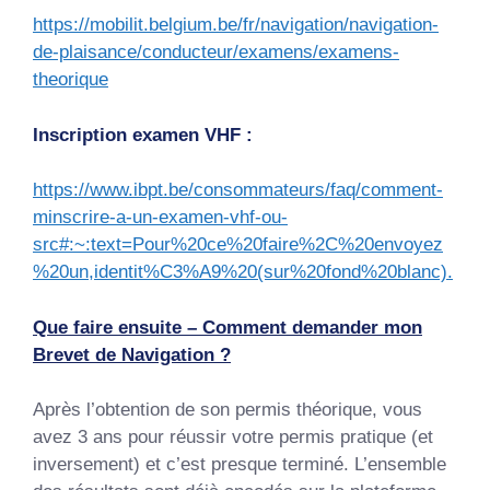
https://mobilit.belgium.be/fr/navigation/navigation-
de-plaisance/conducteur/examens/examens-
theorique
Inscription examen VHF :
https://www.ibpt.be/consommateurs/faq/comment-
minscrire-a-un-examen-vhf-ou-
src#:~:text=Pour%20ce%20faire%2C%20envoyez
%20un,identit%C3%A9%20(sur%20fond%20blanc).
Que faire ensuite – Comment demander mon
Brevet de Navigation ?
Après l’obtention de son permis théorique, vous
avez 3 ans pour réussir votre permis pratique (et
inversement) et c’est presque terminé. L’ensemble