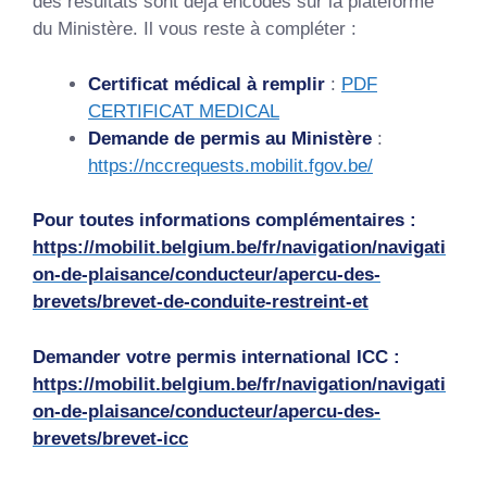
des résultats sont déjà encodés sur la plateforme
du Ministère. Il vous reste à compléter :
Certificat médical à remplir
:
PDF
CERTIFICAT MEDICAL
Demande de permis au Ministère
:
https://nccrequests.mobilit.fgov.be/
Pour toutes informations complémentaires :
https://mobilit.belgium.be/fr/navigation/navigati
on-de-plaisance/conducteur/apercu-des-
brevets/brevet-de-conduite-restreint-et
Demander votre permis international ICC :
https://mobilit.belgium.be/fr/navigation/navigati
on-de-plaisance/conducteur/apercu-des-
brevets/brevet-icc